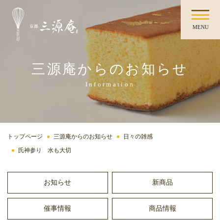
MENU
三源庵からのお知らせ
Information
トップページ
三源庵からのお知らせ
日々の雑感
氏神参り 水も大切
お知らせ
新商品
催事情報
商品情報