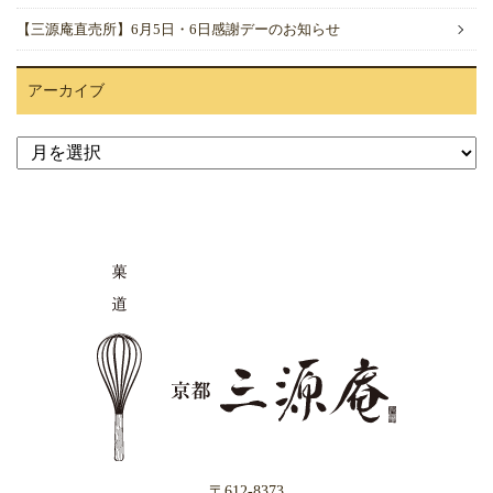
【三源庵直売所】6月5日・6日感謝デーのお知らせ
アーカイブ
ア
ー
カ
イ
ブ
〒612-8373