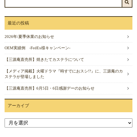
最近の投稿
2026年/夏季休業のお知らせ
OEM実績例 -FedEx様キャンペーン-
【三源庵直売所】焼きたてカステラについて
【メディア掲載】火曜ドラマ『時すでにおスシ!?』に、三源庵のカ
ステラが登場しました
【三源庵直売所】6月5日・6日感謝デーのお知らせ
アーカイブ
ア
ー
カ