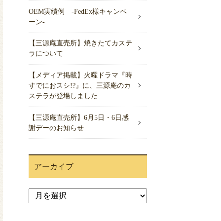
OEM実績例 -FedEx様キャンペ
ーン-
【三源庵直売所】焼きたてカステ
ラについて
【メディア掲載】火曜ドラマ『時
すでにおスシ!?』に、三源庵のカ
ステラが登場しました
【三源庵直売所】6月5日・6日感
謝デーのお知らせ
アーカイブ
ア
ー
カ