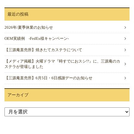
最近の投稿
2026年/夏季休業のお知らせ
OEM実績例 -FedEx様キャンペーン-
【三源庵直売所】焼きたてカステラについて
【メディア掲載】火曜ドラマ『時すでにおスシ!?』に、三源庵のカ
ステラが登場しました
【三源庵直売所】6月5日・6日感謝デーのお知らせ
アーカイブ
ア
ー
カ
イ