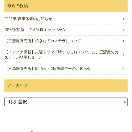
最近の投稿
2026年/夏季休業のお知らせ
OEM実績例 -FedEx様キャンペーン-
【三源庵直売所】焼きたてカステラについて
【メディア掲載】火曜ドラマ『時すでにおスシ!?』に、三源庵のカ
ステラが登場しました
【三源庵直売所】6月5日・6日感謝デーのお知らせ
アーカイブ
ア
ー
カ
イ
ブ