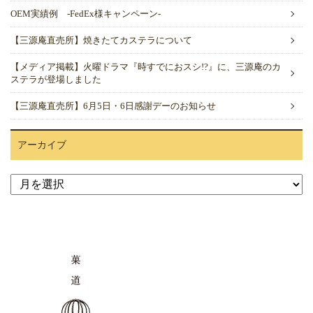
OEM実績例 -FedEx様キャンペーン-
【三源庵直売所】焼きたてカステラについて
【メディア掲載】火曜ドラマ『時すでにおスシ!?』に、三源庵のカ
ステラが登場しました
【三源庵直売所】6月5日・6日感謝デーのお知らせ
アーカイブ
ア
ー
カ
イ
ブ