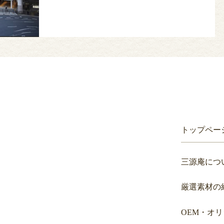
トップペー
三源庵につ
厳選素材の
OEM・オ