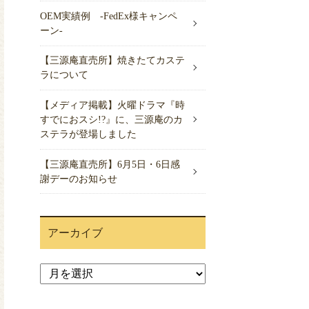
OEM実績例 -FedEx様キャンペ
ーン-
【三源庵直売所】焼きたてカステ
ラについて
【メディア掲載】火曜ドラマ『時
すでにおスシ!?』に、三源庵のカ
ステラが登場しました
【三源庵直売所】6月5日・6日感
謝デーのお知らせ
アーカイブ
ア
ー
カ