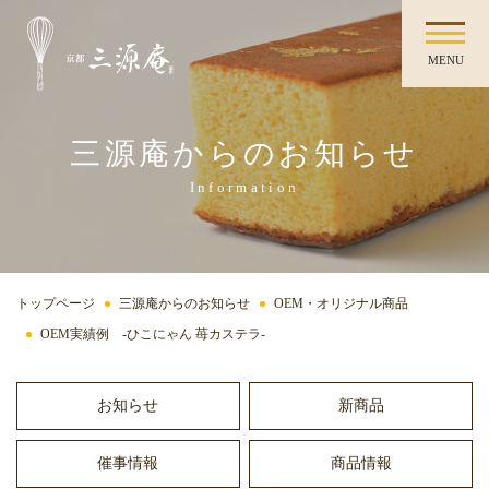
MENU
三源庵からのお知らせ
Information
トップページ
三源庵からのお知らせ
OEM・オリジナル商品
OEM実績例 -ひこにゃん 苺カステラ-
お知らせ
新商品
催事情報
商品情報