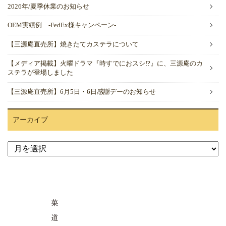
2026年/夏季休業のお知らせ
OEM実績例 -FedEx様キャンペーン-
【三源庵直売所】焼きたてカステラについて
【メディア掲載】火曜ドラマ『時すでにおスシ!?』に、三源庵のカ
ステラが登場しました
【三源庵直売所】6月5日・6日感謝デーのお知らせ
アーカイブ
ア
ー
カ
イ
ブ