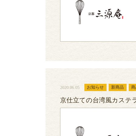
2020.06.05
お知らせ
新商品
商
京仕立ての台湾風カステ