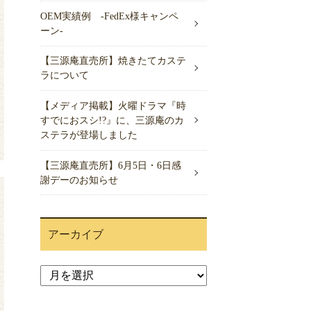
OEM実績例 -FedEx様キャンペ
ーン-
【三源庵直売所】焼きたてカステ
ラについて
【メディア掲載】火曜ドラマ『時
すでにおスシ!?』に、三源庵のカ
ステラが登場しました
【三源庵直売所】6月5日・6日感
謝デーのお知らせ
アーカイブ
ア
ー
カ