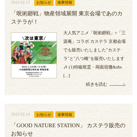
2023.02.15
お知らせ
催事情報
「呪術廻戦」物産領域展開 東京会場であのカ
ステラが！
大人気アニメ「呪術廻戦」×「三
源庵」コラボ カステラ 京都会場
でも販売いたしました"カステ
ラ"と"八つ橋"を販売いたします
🎶 (1)特級呪霊・両面宿儺&nbs
[...]
続きを読む
2023.02.14
お知らせ
催事情報
「GOOD NATURE STATION」 カステラ販売の
お知らせ