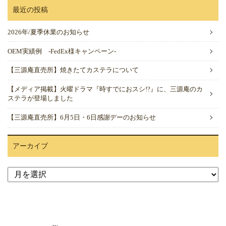
最近の投稿
2026年/夏季休業のお知らせ
OEM実績例 -FedEx様キャンペーン-
【三源庵直売所】焼きたてカステラについて
【メディア掲載】火曜ドラマ『時すでにおスシ!?』に、三源庵のカ
ステラが登場しました
【三源庵直売所】6月5日・6日感謝デーのお知らせ
アーカイブ
ア
ー
カ
イ
ブ