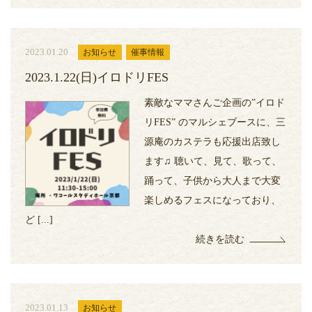
2023.01.20
お知らせ
催事情報
2023.1.22(日)イロドリFES
素敵なママさんご企画の”イロド
リFES” のマルシェブースに、三
源庵のカステラも応援出店致し
ます♫ 聴いて、見て、歌って、
踊って、子供から大人まで大変
楽しめるフェスになっており、
ど [...]
続きを読む
2023.01.13
お知らせ