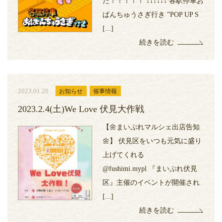
た！！！！！ ↓↓↓↓↓↓ 各駅停車お
ぱんちゅうさぎ行き ”POP UP S
[...]
続きを読む
2023.01.20
お知らせ
催事情報
2023.2.4(土)We Love 伏見大作戦
【🌼まいぷれマルシェ出店告知
🌼】 伏見区をいつも元気に盛り
上げてくれる
@fushimi.mypl 『まいぷれ伏見
区』主催のイベントが開催され
[...]
続きを読む