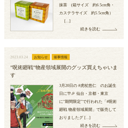
抹茶 (箱サイズ 約6.5cm角・
カステラサイズ 約5.5cm角）
[...]
続きを読む
2023.03.24
お知らせ
催事情報
”呪術廻戦”物産領域展開のグッズ買えちゃいま
す
3月20日の #虎杖悠仁 のお誕生
日に🎊🎉 仙台・京都・東京
に“期間限定”で行われた「#呪術
廻戦 物産領域展開」で販売して
おりましたグ [...]
続きを読む