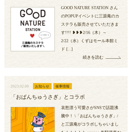
GOOD NATURE STATION さん
のPOPUPイベントに三源庵のカ
ステラも販売させていただきま
す!!!! ❥❥❥2/16（木）～
2/22（水）くずはモール本館ミ
ド [...]
続きを読む
2023.02.09
お知らせ
催事情報
「おぱんちゅうさぎ」とコラボ
哀愁漂う可愛さがSNSで話題沸
騰中！ \「おぱんちゅうさぎ」/
と三源庵がコラボしちゃいまし