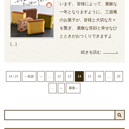
います。 皆様によって、素敵な
一年となりますように。 三源庵
のお菓子が、皆様と大切な方々
を繋ぎ、 素敵な笑顔と幸せなひ
とときがおつくりできますよ
[...]
続きを読む
14 / 25
« 先頭
«
...
12
13
14
15
16
...
20
...
»
最後 »