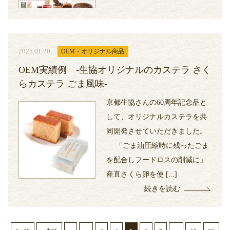
2025.01.20
OEM・オリジナル商品
OEM実績例 -生協オリジナルのカステラ さく
らカステラ ごま風味-
京都生協さんの60周年記念品と
して、オリジナルカステラを共
同開発させていただきました。
「ごま油圧縮時に残ったごま
を配合しフードロスの削減に」
産直さくら卵を使 [...]
続きを読む