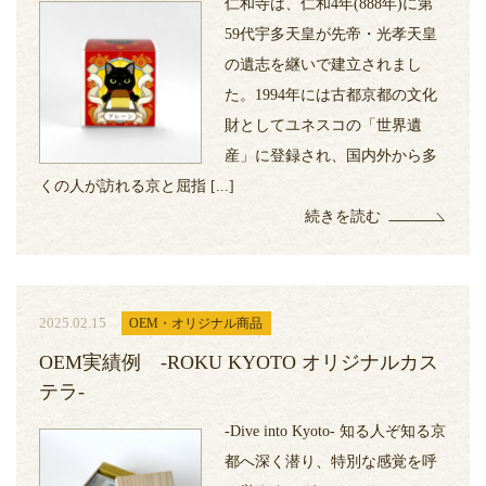
仁和寺は、仁和4年(888年)に第
59代宇多天皇が先帝・光孝天皇
の遺志を継いで建立されまし
た。1994年には古都京都の文化
財としてユネスコの「世界遺
産」に登録され、国内外から多
くの人が訪れる京と屈指 [...]
続きを読む
2025.02.15
OEM・オリジナル商品
OEM実績例 -ROKU KYOTO オリジナルカス
テラ-
-Dive into Kyoto- 知る人ぞ知る京
都へ深く潜り、特別な感覚を呼