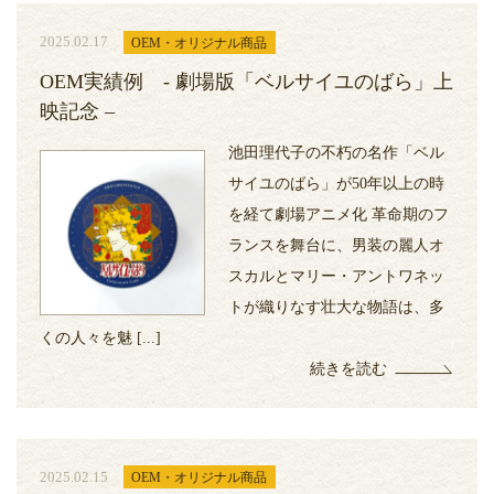
2025.02.17
OEM・オリジナル商品
OEM実績例 - 劇場版「ベルサイユのばら」上
映記念 –
池田理代子の不朽の名作「ベル
サイユのばら」が50年以上の時
を経て劇場アニメ化 革命期のフ
ランスを舞台に、男装の麗人オ
スカルとマリー・アントワネッ
トが織りなす壮大な物語は、多
くの人々を魅 [...]
続きを読む
2025.02.15
OEM・オリジナル商品