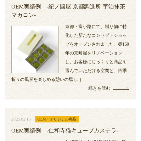
OEM実績例 -紀ノ國屋 京都調進所 宇治抹茶
マカロン-
京都・富小路にて、贈り物に特
化した新たなコンセプトショッ
プをオープンされました。築160
年の京町屋をリノベーション
し、お客様にじっくりと商品を
選んでいただける空間と、四季
折々の風景を楽しめる憩いの場 [...]
続きを読む
2025.02.15
OEM・オリジナル商品
OEM実績例 -仁和寺猫キューブカステラ-