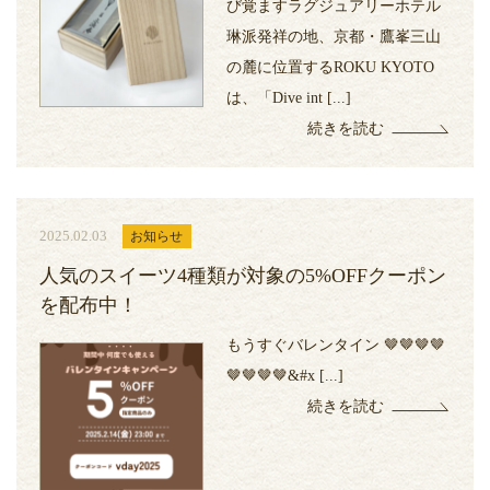
び覚ますラグジュアリーホテル
琳派発祥の地、京都・鷹峯三山
の麓に位置するROKU KYOTO
は、「Dive int [...]
続きを読む
2025.02.03
お知らせ
人気のスイーツ4種類が対象の5%OFFクーポン
を配布中！
もうすぐバレンタイン 🤎🤎🤎🤎
🤎🤎🤎🤎&#x [...]
続きを読む