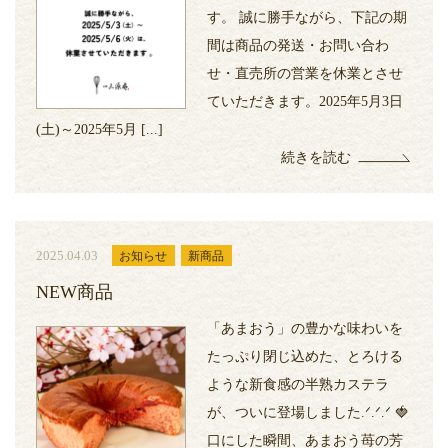
す。 誠に勝手ながら、下記の期
間は商品の発送・お問い合わ
せ・直売所の営業を休業とさせ
ていただきます。2025年5月3日
(土)～2025年5月 [...]
続きを読む
2025.04.03
お知らせ
新商品
NEW商品
「あまおう」の豊かな味わいを
たっぷり閉じ込めた、とろける
ような新食感の半熟カステラ
が、ついに登場しました.ᐟ.ᐟ.ᐟ 🍓
口にした瞬間、あまおう苺の芳