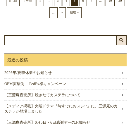
5 / 25
« 先頭
«
...
3
4
5
6
7
...
10
20
...
»
最後 »
最近の投稿
2026年/夏季休業のお知らせ
OEM実績例 -FedEx様キャンペーン-
【三源庵直売所】焼きたてカステラについて
【メディア掲載】火曜ドラマ『時すでにおスシ!?』に、三源庵のカ
ステラが登場しました
【三源庵直売所】6月5日・6日感謝デーのお知らせ